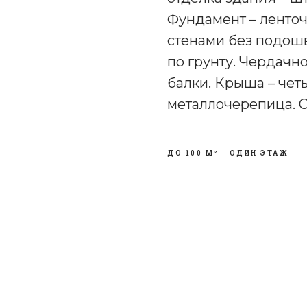
Фундамент – ленто
стенами без подошв
по грунту. Чердачн
балки. Крыша – чет
металлочерепица. О
ДО 100 М²
ОДИН ЭТАЖ