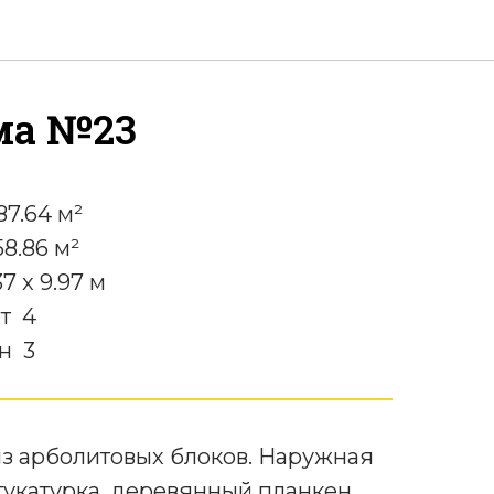
ма №23
7.64 м²
8.86 м²
7 x 9.97 м
т 4
н 3
з арболитовых блоков. Наружная
тукатурка, деревянный планкен.